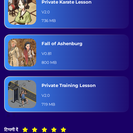
Private Karate Lesson
V2.0
736 MB
Fall of Ashenburg
V0.81
800 MB
Private Training Lesson
V2.0
719 MB
टिप्पणी दें