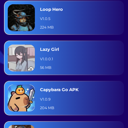
Loop Hero
V1.0.5
224 MB
Lazy Girl
V1.0.0.1
56 MB
Capybara Go APK
V1.0.9
204 MB