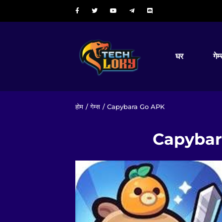
घर
गेम
होम
/
गेम्स
/ Capybara Go APK
Capybara 