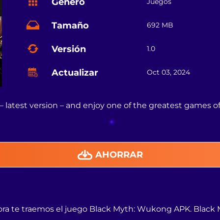
Género
Juegos
Tamaño
692 MB
Versión
1.0
Actualizar
Oct 03, 2024
atest version – and enjoy one of the greatest games of
AHORRAR
hora te traemos el juego Black Myth: Wukong APK. Blac