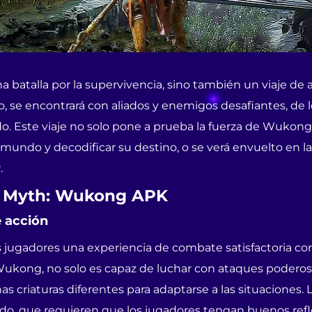
a batalla por la supervivencia, sino también un viaje d
o, se encontrará con aliados y enemigos desafiantes, de 
 Este viaje no solo pone a prueba la fuerza de Wukong, 
 mundo y decodificar su destino, o se verá envuelto en 
.
k Myth: Wukong APK
e acción
 jugadores una experiencia de combate satisfactoria con
n Wukong, no solo es capaz de luchar con ataques podero
 criaturas diferentes para adaptarse a las situaciones. 
o, que requieren que los jugadores tengan buenos refle