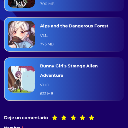
700 MB
Alps and the Dangerous Forest
V1.1a
773 MB
Bunny Girl's Strange Alien
Adventure
V1.01
622 MB
Deje un comentario
Nombre
*