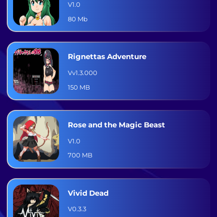
V1.0
80 Mb
Rignettas Adventure
Vv1.3.000
150 MB
Rose and the Magic Beast
V1.0
700 MB
Vivid Dead
V0.3.3