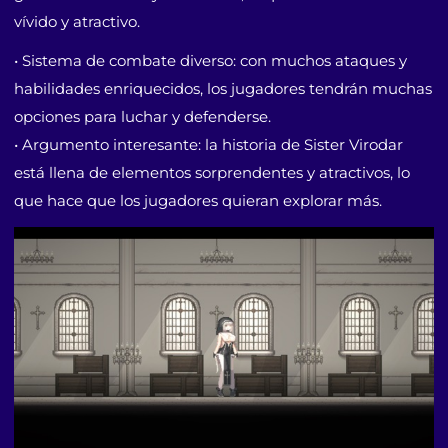
vívido y atractivo.
• Sistema de combate diverso: con muchos ataques y
habilidades enriquecidos, los jugadores tendrán muchas
opciones para luchar y defenderse.
• Argumento interesante: la historia de Sister Virodar
está llena de elementos sorprendentes y atractivos, lo
que hace que los jugadores quieran explorar más.