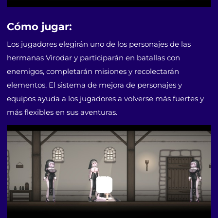
Cómo jugar:
Los jugadores elegirán uno de los personajes de las
hermanas Virodar y participarán en batallas con
enemigos, completarán misiones y recolectarán
elementos. El sistema de mejora de personajes y
equipos ayuda a los jugadores a volverse más fuertes y
más flexibles en sus aventuras.