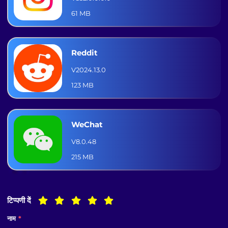
61 MB
Reddit
V2024.13.0
123 MB
WeChat
V8.0.48
215 MB
टिप्पणी दें
नाम
*