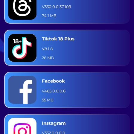
V330.0.0.37.109
74.1 MB
Tiktok 18 Plus
V8.1.8
26 MB
Facebook
V465.0.0.0.6
55 MB
Instagram
V332.0.0.0.0