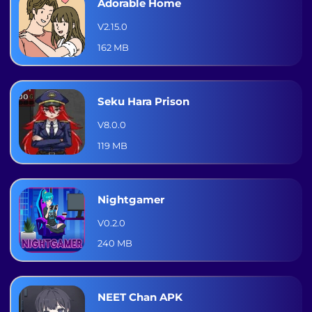
Adorable Home
V2.15.0
162 MB
Seku Hara Prison
V8.0.0
119 MB
Nightgamer
V0.2.0
240 MB
NEET Chan APK