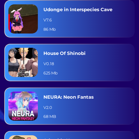
Udonge in Interspecies Cave
V7.6
86 Mb
House Of Shinobi
V0.18
625 Mb
NEURA: Neon Fantas
V2.0
68 MB