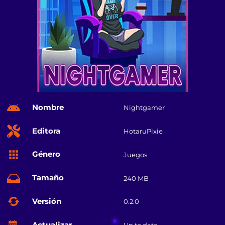
Nombre
Nightgamer
Editora
HotaruPixie
Género
Juegos
Tamaño
240 MB
Versión
0.2.0
Actualizar