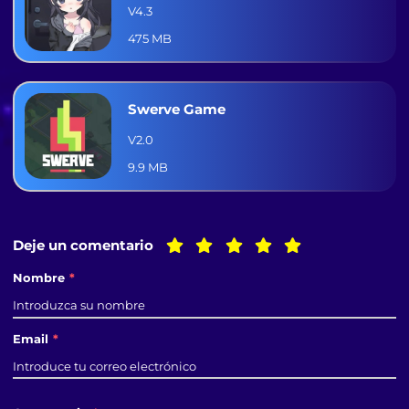
V4.3
475 MB
Swerve Game
V2.0
9.9 MB
Deje un comentario
Nombre
*
Email
*