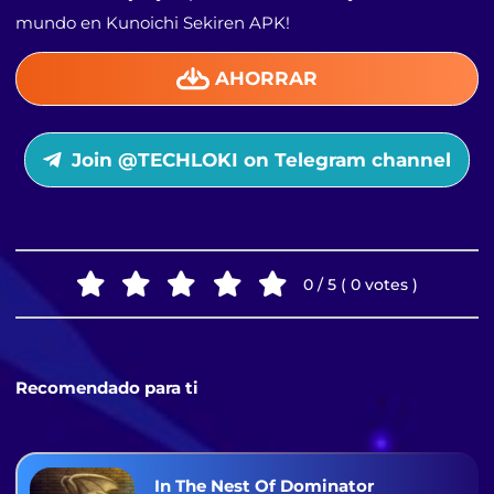
mundo en Kunoichi Sekiren APK!
AHORRAR
Join @TECHLOKI on Telegram channel
0 / 5 ( 0 votes )
Recomendado para ti
In The Nest Of Dominator