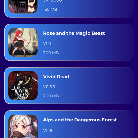
Vv1.3.000
150 MB
Rose and the Magic Beast
V1.0
700 MB
Vivid Dead
V0.3.3
700 MB
Alps and the Dangerous Forest
V1.1a