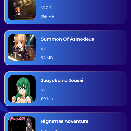
V1.0.6
256 MB
Summon Of Asmodeus
V1.0
98 MB
Juuyoku no Jousai
V1.0
80 Mb
Rignettas Adventure