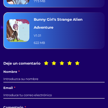
773 MB
Bunny Girl's Strange Alien
Adventure
V1.01
622 MB
Deje un comentario
Nombre
*
Email
*
Comentario
*