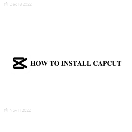
Dec 18 2022
Con la actual ola de redes sociales en auge, Tiktok debe ser un
See More
nombre que...
CÓMO INSTALAR CAPCUT
Nov 11 2022
Está buscando una forma de instalar CapCut APK para una
edición de video altamente profesional, para modelos...
See More