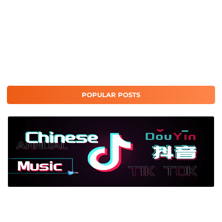
una buena aplicación para una audiencia ocupada.
Si no está en la categoría anterior, creo que puede revisar la
gramática, por ejemplo, corregir los errores que están a punto
de ser. No necesitará aprender "hola, hola" si realiza la prueba
de entrada de la aplicación y puede ir directamente a estas
secciones.
POPULAR POSTS
App Tik Tok de China Douyin y cosas que deben...