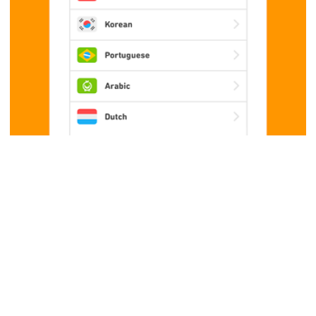
La audiencia "dorada" de Duolingo son las personas que
comienzan a aprender inglés a la edad de 25 años o más, que es
más allá de la edad en que el cerebro es más efectivo para
absorber el conocimiento. En este punto, si el nivel de inglés
sigue siendo cero, es necesario tener aplicaciones que permitan
un aprendizaje lento para tener un poco de fondo.
Dado que solo toma 20 minutos como máximo al día, esta es